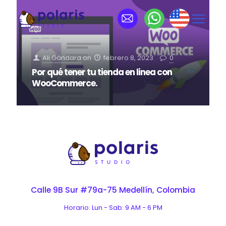
Ali Gándara
on
febrero 8, 2023
0
Por qué tener tu tienda en linea con
WooCommerce.
Calle 9B Sur #79a-75 Medellín, Colombia
Horario: Lun - Sab: 9 AM - 6 PM